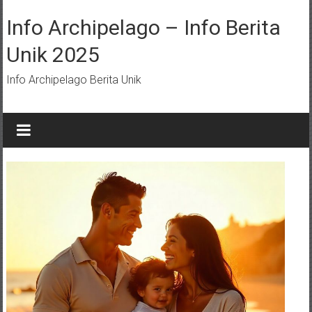
Lompat
ke
Info Archipelago – Info Berita
konten
Unik 2025
Info Archipelago Berita Unik