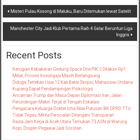
Navigasi
Misteri Pulau Kosong di Maluku, Baru Ditemukan lewat Satelit
pos
Manchester City Jadi Klub Pertama Raih 4 Gelar Beruntun Liga
Inggris
Recent Posts
Kerugian Kebakaran Gedung Space One PIK 2 Ditaksir Rp1
Miliar, Proses Investigasi Masih Berlangsung
Diduga Tertekan Usai 12 Kali Batal Skripsi, Mahasiswi Undana
Kupang Dapat Pendampingan Psikologis
Ancaman Trump dan Masa Depan Diplomasi Iran, Jalan
Perundingan Makin Terjal di Tengah Eskalasi
Pengacara Keluarga Dokter Icha Nilai Putusan BK DPRD TTU
Tidak Tegas, Minta Persoalan Ditangani Transparan
Razia Jam Kerja di Aceh Utara Temukan 73 ASN di Warung
Kopi, Disiplin Pegawai Jadi Sorotan