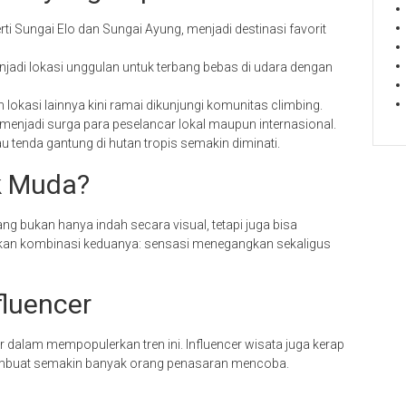
rti Sungai Elo dan Sungai Ayung, menjadi destinasi favorit
njadi lokasi unggulan untuk terbang bebas di udara dengan
 lokasi lainnya kini ramai dikunjungi komunitas climbing.
menjadi surga para peselancar lokal maupun internasional.
tau tenda gantung di hutan tropis semakin diminati.
k Muda?
g bukan hanya indah secara visual, tetapi juga bisa
ikan kombinasi keduanya: sensasi menegangkan sekaligus
fluencer
 dalam mempopulerkan tren ini. Influencer wisata juga kerap
mbuat semakin banyak orang penasaran mencoba.