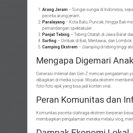
Arung Jeram
– Sungai-sungai di Indonesia, sepe
pecinta arung jeram.
Paralayang
– Kota Batu, Puncak, hingga Bali me
pemandangan spektakuler.
Panjat Tebing
– Tebing Citatah di Jawa Barat dan
Surfing
– Ombak di Bali, Mentawai, dan Lombok 
Camping Ekstrem
–
Glamping
di tebing tinggi a
Mengapa Digemari Ana
Generasi milenial dan Gen Z mencari pengalaman yan
dibagikan di media sosial. Wisata ekstrem member
foto-foto epik yang bisa jadi konten viral.
Peran Komunitas dan In
Komunitas pecinta olahraga ekstrem berperan besar
membagikan pengalaman mereka melalui vlog, me
Dampak Ekonomi Lokal