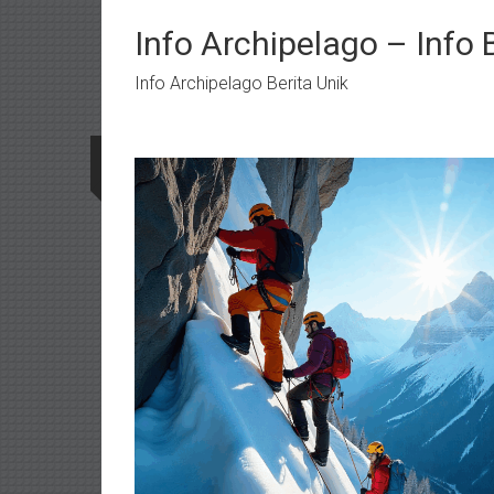
Lompat
ke
Info Archipelago – Info 
konten
Info Archipelago Berita Unik