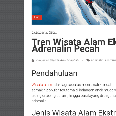
Tren
Oktober 3, 2025
Tren Wisata Alam E
Adrenalin Pecah
Diposkan Oleh:Goken Abdullah
adrenalin
,
ekstrem
Pendahuluan
Wisata alam
tidak lagi sebatas menikmati keindah
semakin populer, terutama di kalangan anak muda ya
tebing di tebing curam, hingga paralayang di peg
adrenalin.
Jenis Wisata Alam Ekst